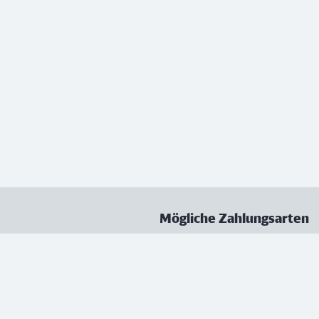
Mögliche Zahlungsarten
ungen
Datenschutz
Nutzungsbedingungen
Vertrag kündigen