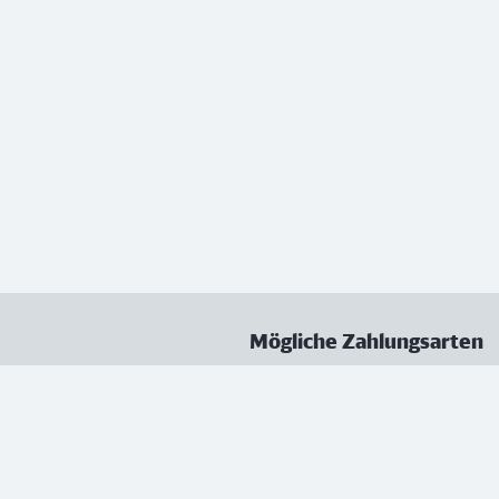
Mögliche Zahlungsarten
ungen
Datenschutz
Nutzungsbedingungen
Vertrag kündigen