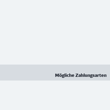
Mögliche Zahlungsarten
ungen
Datenschutz
Nutzungsbedingungen
Vertrag kündigen