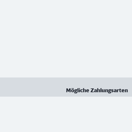
Mögliche Zahlungsarten
ungen
Datenschutz
Nutzungsbedingungen
Vertrag kündigen