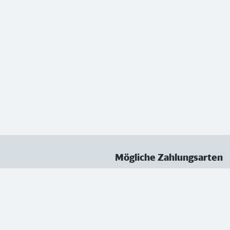
Mögliche Zahlungsarten
ungen
Datenschutz
Nutzungsbedingungen
Vertrag kündigen