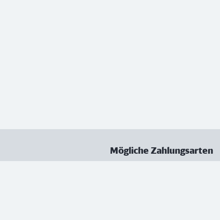
Mögliche Zahlungsarten
ungen
Datenschutz
Nutzungsbedingungen
Vertrag kündigen