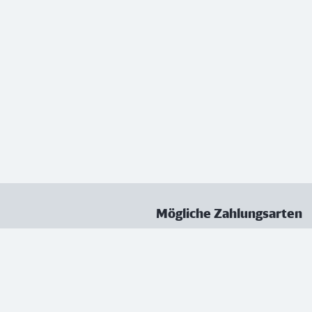
Mögliche Zahlungsarten
ungen
Datenschutz
Nutzungsbedingungen
Vertrag kündigen