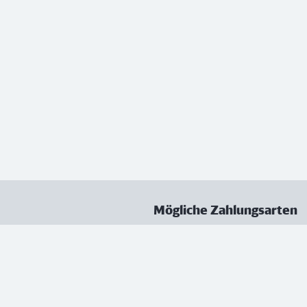
Mögliche Zahlungsarten
ungen
Datenschutz
Nutzungsbedingungen
Vertrag kündigen