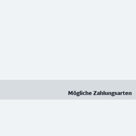
Mögliche Zahlungsarten
ungen
Datenschutz
Nutzungsbedingungen
Vertrag kündigen