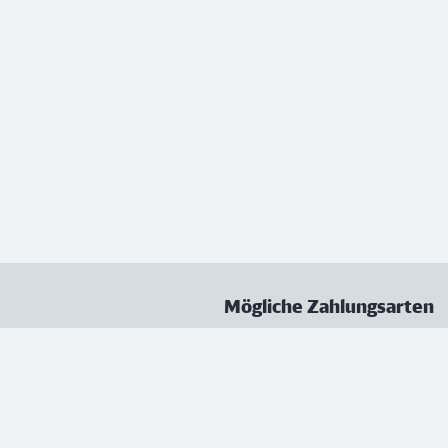
Mögliche Zahlungsarten
ungen
Datenschutz
Nutzungsbedingungen
Vertrag kündigen