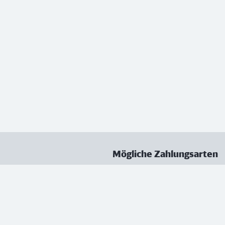
Mögliche Zahlungsarten
ungen
Datenschutz
Nutzungsbedingungen
Vertrag kündigen