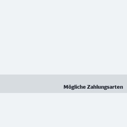
Mögliche Zahlungsarten
ungen
Datenschutz
Nutzungsbedingungen
Vertrag kündigen