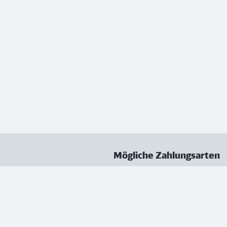
Mögliche Zahlungsarten
ungen
Datenschutz
Nutzungsbedingungen
Vertrag kündigen