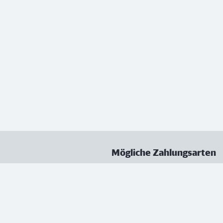
Mögliche Zahlungsarten
ungen
Datenschutz
Nutzungsbedingungen
Vertrag kündigen