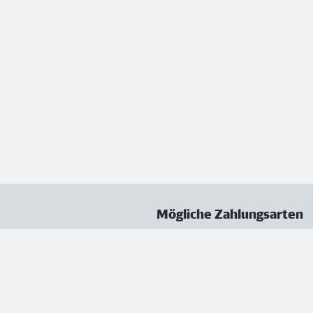
Mögliche Zahlungsarten
ungen
Datenschutz
Nutzungsbedingungen
Vertrag kündigen