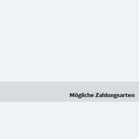
Mögliche Zahlungsarten
ungen
Datenschutz
Nutzungsbedingungen
Vertrag kündigen