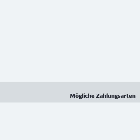
Mögliche Zahlungsarten
ungen
Datenschutz
Nutzungsbedingungen
Vertrag kündigen