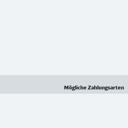
Mögliche Zahlungsarten
ungen
Datenschutz
Nutzungsbedingungen
Vertrag kündigen