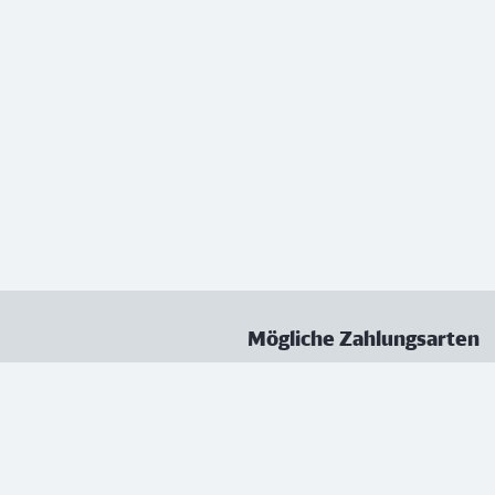
Mögliche Zahlungsarten
ungen
Datenschutz
Nutzungsbedingungen
Vertrag kündigen