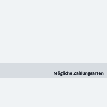
Mögliche Zahlungsarten
ungen
Datenschutz
Nutzungsbedingungen
Vertrag kündigen