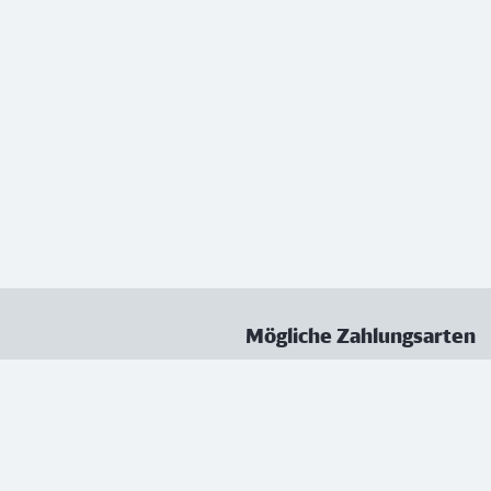
Mögliche Zahlungsarten
ungen
Datenschutz
Nutzungsbedingungen
Vertrag kündigen