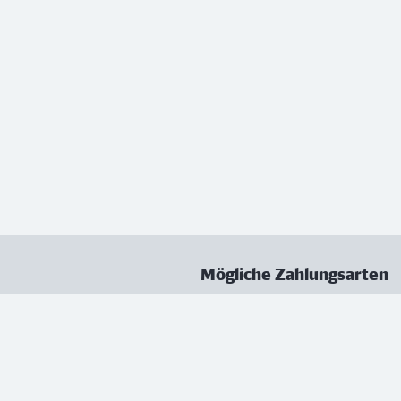
Mögliche Zahlungsarten
ungen
Datenschutz
Nutzungsbedingungen
Vertrag kündigen