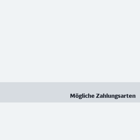
Mögliche Zahlungsarten
ungen
Datenschutz
Nutzungsbedingungen
Vertrag kündigen