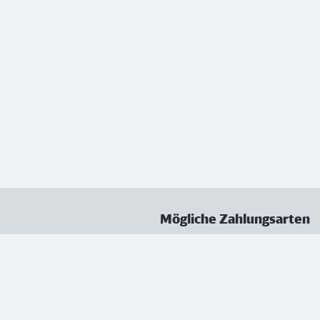
Mögliche Zahlungsarten
ungen
Datenschutz
Nutzungsbedingungen
Vertrag kündigen