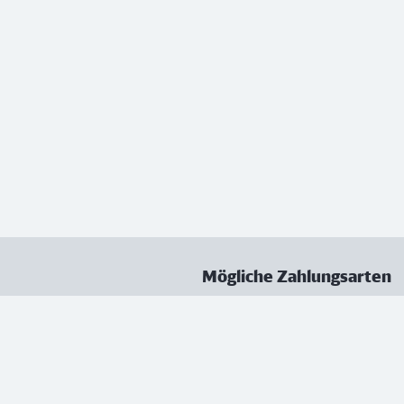
Mögliche Zahlungsarten
ungen
Datenschutz
Nutzungsbedingungen
Vertrag kündigen