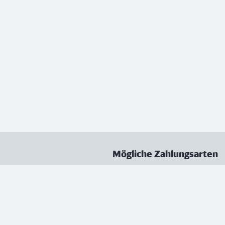
Mögliche Zahlungsarten
ungen
Datenschutz
Nutzungsbedingungen
Vertrag kündigen