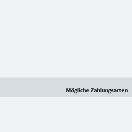
Mögliche Zahlungsarten
ungen
Datenschutz
Nutzungsbedingungen
Vertrag kündigen