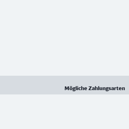
Mögliche Zahlungsarten
ungen
Datenschutz
Nutzungsbedingungen
Vertrag kündigen