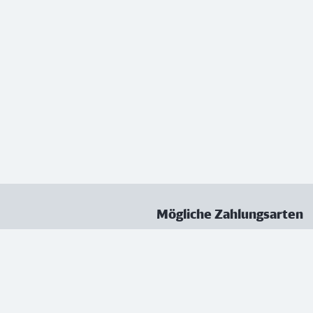
Mögliche Zahlungsarten
ungen
Datenschutz
Nutzungsbedingungen
Vertrag kündigen