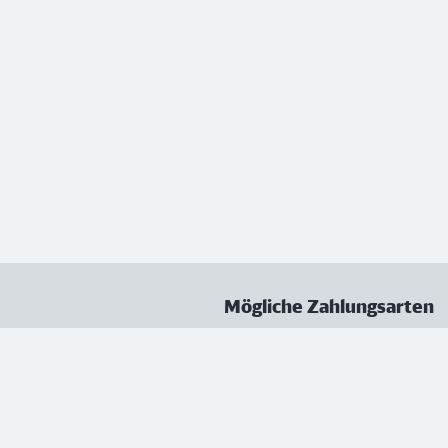
Mögliche Zahlungsarten
ungen
Datenschutz
Nutzungsbedingungen
Vertrag kündigen