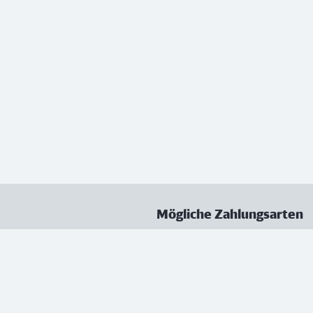
Mögliche Zahlungsarten
ungen
Datenschutz
Nutzungsbedingungen
Vertrag kündigen