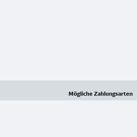
Mögliche Zahlungsarten
ungen
Datenschutz
Nutzungsbedingungen
Vertrag kündigen