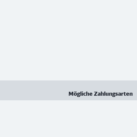
Mögliche Zahlungsarten
ungen
Datenschutz
Nutzungsbedingungen
Vertrag kündigen