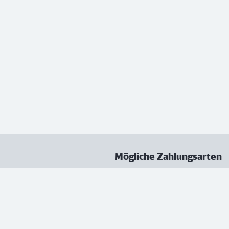
Mögliche Zahlungsarten
ungen
Datenschutz
Nutzungsbedingungen
Vertrag kündigen