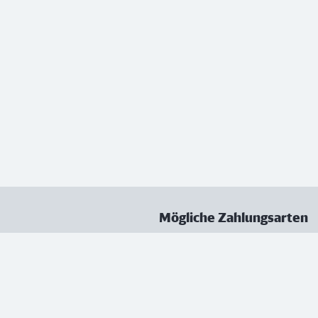
Mögliche Zahlungsarten
ungen
Datenschutz
Nutzungsbedingungen
Vertrag kündigen