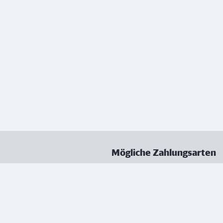
Mögliche Zahlungsarten
ungen
Datenschutz
Nutzungsbedingungen
Vertrag kündigen