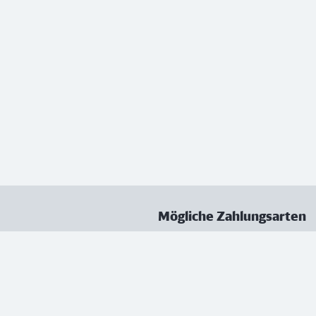
Mögliche Zahlungsarten
ungen
Datenschutz
Nutzungsbedingungen
Vertrag kündigen