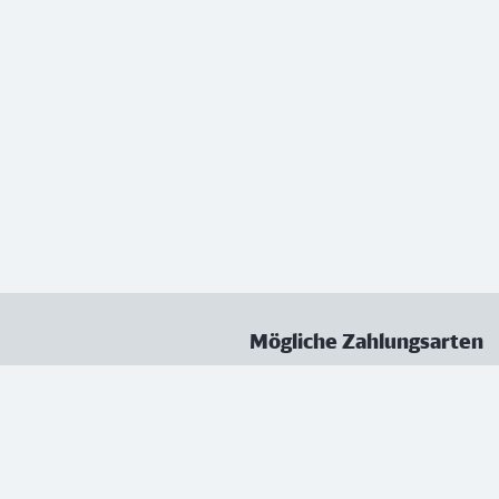
Mögliche Zahlungsarten
ungen
Datenschutz
Nutzungsbedingungen
Vertrag kündigen