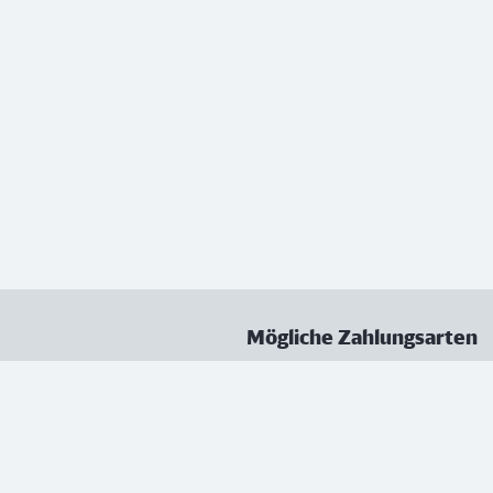
Mögliche Zahlungsarten
ungen
Datenschutz
Nutzungsbedingungen
Vertrag kündigen