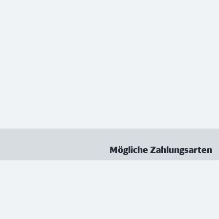
Mögliche Zahlungsarten
ungen
Datenschutz
Nutzungsbedingungen
Vertrag kündigen