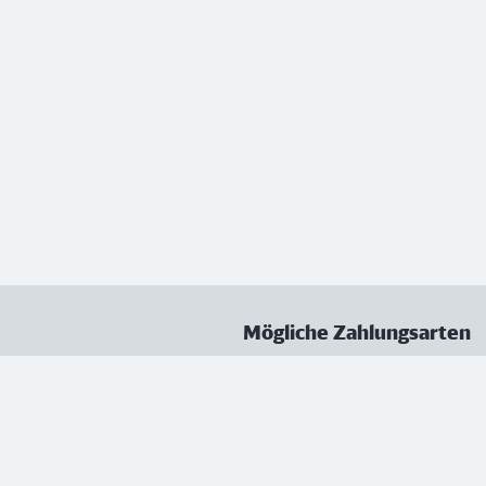
Mögliche Zahlungsarten
ungen
Datenschutz
Nutzungsbedingungen
Vertrag kündigen