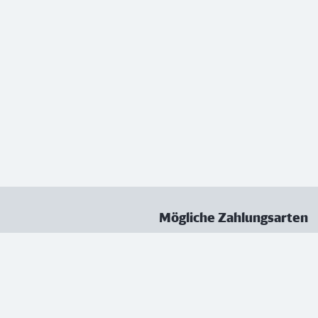
Mögliche Zahlungsarten
ungen
Datenschutz
Nutzungsbedingungen
Vertrag kündigen