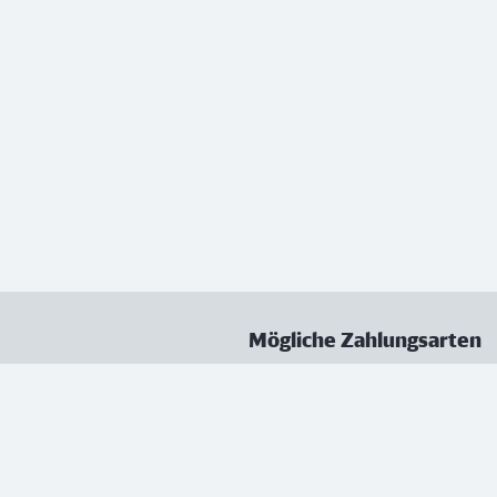
Mögliche Zahlungsarten
ungen
Datenschutz
Nutzungsbedingungen
Vertrag kündigen