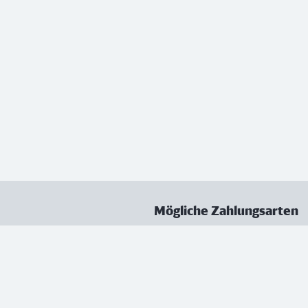
Mögliche Zahlungsarten
ungen
Datenschutz
Nutzungsbedingungen
Vertrag kündigen