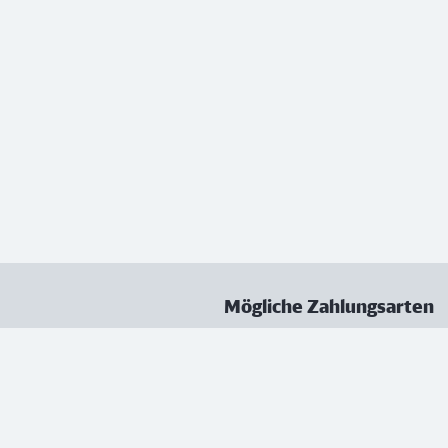
Mögliche Zahlungsarten
ungen
Datenschutz
Nutzungsbedingungen
Vertrag kündigen