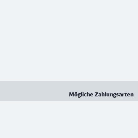
Mögliche Zahlungsarten
ungen
Datenschutz
Nutzungsbedingungen
Vertrag kündigen