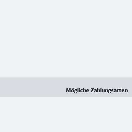
Mögliche Zahlungsarten
ungen
Datenschutz
Nutzungsbedingungen
Vertrag kündigen