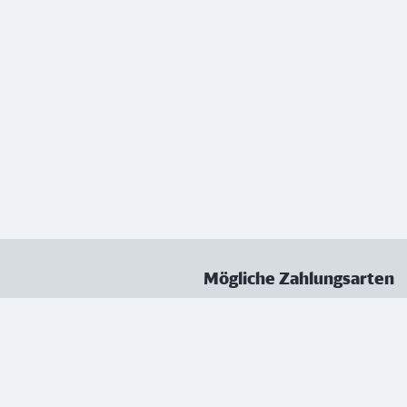
Mögliche Zahlungsarten
ungen
Datenschutz
Nutzungsbedingungen
Vertrag kündigen