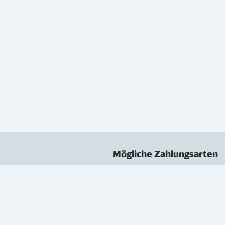
Mögliche Zahlungsarten
ungen
Datenschutz
Nutzungsbedingungen
Vertrag kündigen