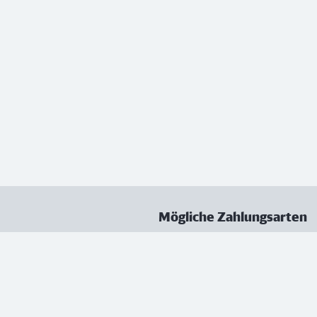
Mögliche Zahlungsarten
ungen
Datenschutz
Nutzungsbedingungen
Vertrag kündigen